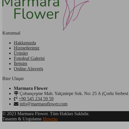
Kurumsal
Hakkımızda
Hizmetlerimiz
Ürünler
Fotoğraf Galerisi
İletişim
Online Alışveriş
Bize Ulaşın
Marmara Flower
Çobançeşme Mah. Yalçıntepe Sok. No: 25 A (Çorlu Serbest 
+90 545 234 59 59
info@marmaraflower.com
© 2023 Marmara Flower. Tüm Hakları Saklıdır.
Tasarım & Uygulama
Heweso