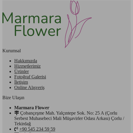
Kurumsal
Hakkımızda
Hizmetlerimiz
Ürünler
Fotoğraf Galerisi
İletişim
Online Alışveriş
Bize Ulaşın
Marmara Flower
Çobançeşme Mah. Yalçıntepe Sok. No: 25 A (Çorlu
Serbest Muhasebeci Mali Müşavirler Odası Arkası) Çorlu /
Tekirdağ
+90 545 234 59 59